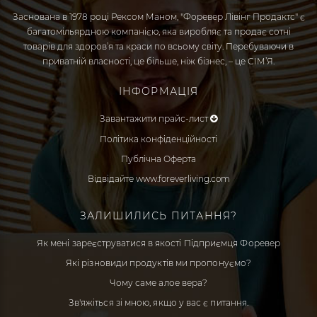
Заснована в 1978 році Рексом Маном, "Форевер Лівінг Продактс" є
багатомільярдною компанією, яка виробляє та продає сотні
товарів для здоров’я та краси по всьому світу. Перебуваючи в
приватній власності, це більше, ніж бізнес, – це СІМ’Я.
ІНФОРМАЦІЯ
Завантажити прайс-лист
Політика конфіденційності
Публічна Оферта
Відвідайте www.foreverliving.com
ЗАЛИШИЛИСЬ ПИТАННЯ?
Як мені зареєструватися в якості Підприємця Форевер
Які різновиди продуктів ми пропонуємо?
Чому саме алое вера?
Зв'яжіться зі мною, якщо у вас є питання.